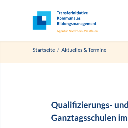
Zur Hauptnavigation
Zum Inhalt
Zum Footer
Startseite
Aktuelles & Termine
Qualifizierungs- u
Ganztagsschulen im