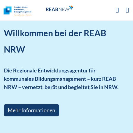
Zur Hauptnavigation
Zum Inhalt
Zum Footer
Willkommen bei der REAB
NRW
Die Regionale Entwicklungsagentur für
kommunales Bildungsmanagement – kurz REAB
NRW – vernetzt, berät und begleitet Sie in NRW.
Mehr Informationen