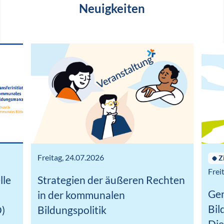
Neuigkeiten
Bild:
Bild:
Freitag, 24.07.2026
Z
Frei
lle
Strategien der äußeren Rechten
Ge
in der kommunalen
Bil
)
Bildungspolitik
Die